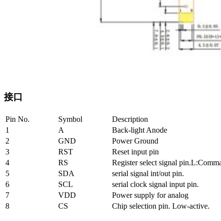
接口
Pin No.
Symbol
Description
1
A
Back-light Anode
2
GND
Power Ground
3
RST
Reset input pin
4
RS
Register select signal pin.L:Com
5
SDA
serial signal int/out pin.
6
SCL
serial clock signal input pin.
7
VDD
Power supply for analog
8
CS
Chip selection pin. Low-active.