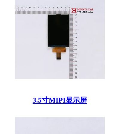
3.5寸MIPI显示屏