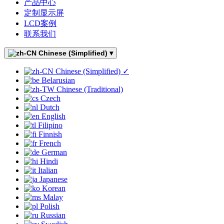
产品中心
定制显示屏
LCD案例
联系我们
Chinese (Simplified)
▾
Chinese (Simplified)
✓
Belarusian
Chinese (Traditional)
Czech
Dutch
English
Filipino
Finnish
French
German
Hindi
Italian
Japanese
Korean
Malay
Polish
Russian