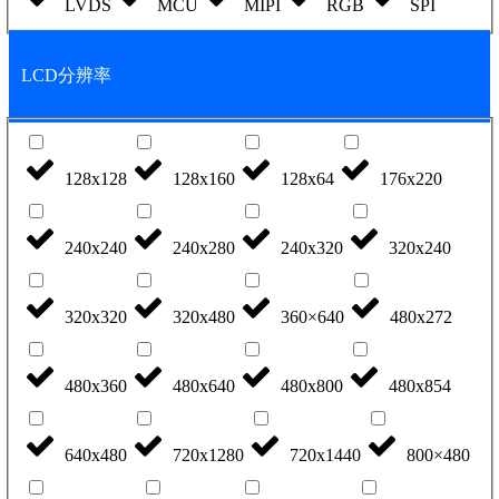
LVDS
MCU
MIPI
RGB
SPI
LCD分辨率
128x128
128x160
128x64
176x220
240x240
240x280
240x320
320x240
320x320
320x480
360×640
480x272
480x360
480x640
480x800
480x854
640x480
720x1280
720x1440
800×480