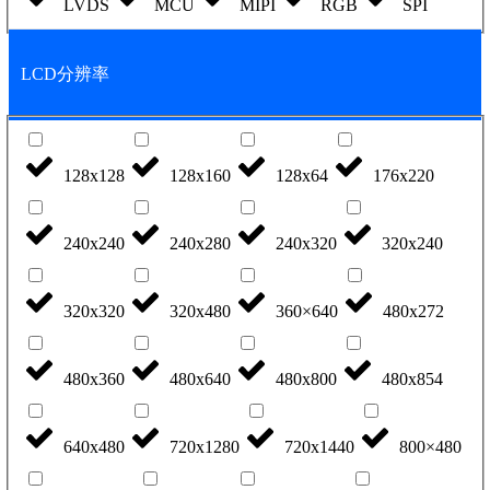
LVDS
MCU
MIPI
RGB
SPI
LCD分辨率
128x128
128x160
128x64
176x220
240x240
240x280
240x320
320x240
320x320
320x480
360×640
480x272
480x360
480x640
480x800
480x854
640x480
720x1280
720x1440
800×480