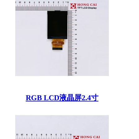
RGB LCD液晶屏2.4寸