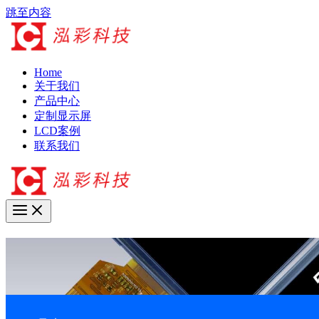
跳至内容
Home
关于我们
产品中心
定制显示屏
LCD案例
联系我们