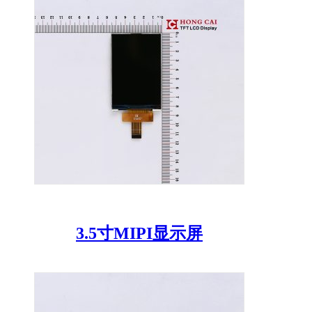
3.5寸MIPI显示屏