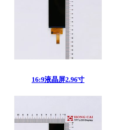
16:9液晶屏2.96寸