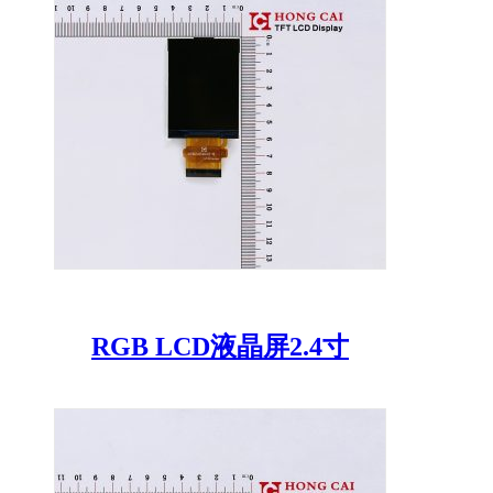
RGB LCD液晶屏2.4寸