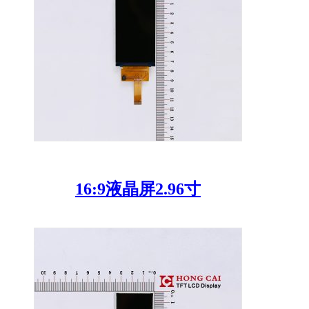
16:9液晶屏2.96寸