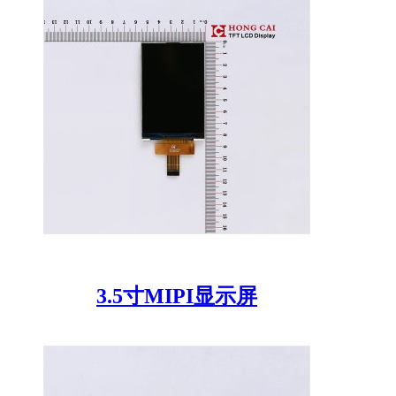
3.5寸MIPI显示屏