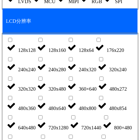
LVDS
MCU
MIPI
RGB
SPI
LCD分辨率
128x128
128x160
128x64
176x220
240x240
240x280
240x320
320x240
320x320
320x480
360×640
480x272
480x360
480x640
480x800
480x854
640x480
720x1280
720x1440
800×480