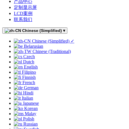
产品中心
定制显示屏
LCD案例
联系我们
Chinese (Simplified)
▾
Chinese (Simplified)
✓
Belarusian
Chinese (Traditional)
Czech
Dutch
English
Filipino
Finnish
French
German
Hindi
Italian
Japanese
Korean
Malay
Polish
Russian