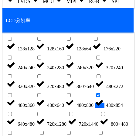
LVDS
MCU
MIPI
RGB
SPI
LCD分辨率
128x128
128x160
128x64
176x220
240x240
240x280
240x320
320x240
320x320
320x480
360×640
480x272
480x360
480x640
480x800
480x854
640x480
720x1280
720x1440
800×480