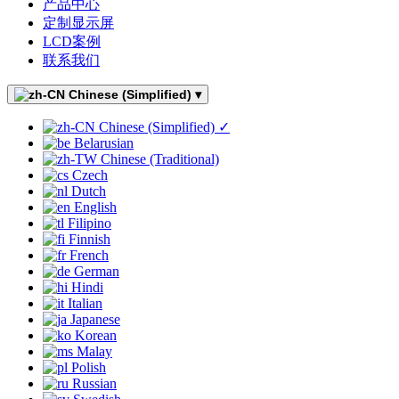
产品中心
定制显示屏
LCD案例
联系我们
Chinese (Simplified)
▾
Chinese (Simplified)
✓
Belarusian
Chinese (Traditional)
Czech
Dutch
English
Filipino
Finnish
French
German
Hindi
Italian
Japanese
Korean
Malay
Polish
Russian