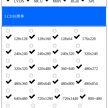
LVDS
MCU
MIPI
RGB
SPI
LCD分辨率
128x128
128x160
128x64
176x220
240x240
240x280
240x320
320x240
320x320
320x480
360×640
480x272
480x360
480x640
480x800
480x854
640x480
720x1280
720x1440
800×480