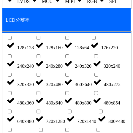
LVDS
MCU
MIPI
RGB
SPI
LCD分辨率
128x128
128x160
128x64
176x220
240x240
240x280
240x320
320x240
320x320
320x480
360×640
480x272
480x360
480x640
480x800
480x854
640x480
720x1280
720x1440
800×480