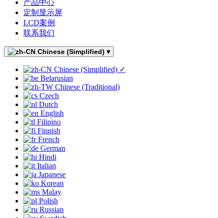
产品中心
定制显示屏
LCD案例
联系我们
Chinese (Simplified)
▾
Chinese (Simplified)
✓
Belarusian
Chinese (Traditional)
Czech
Dutch
English
Filipino
Finnish
French
German
Hindi
Italian
Japanese
Korean
Malay
Polish
Russian