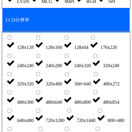
LVDS
MCU
MIPI
RGB
SPI
LCD分辨率
128x128
128x160
128x64
176x220
240x240
240x280
240x320
320x240
320x320
320x480
360×640
480x272
480x360
480x640
480x800
480x854
640x480
720x1280
720x1440
800×480