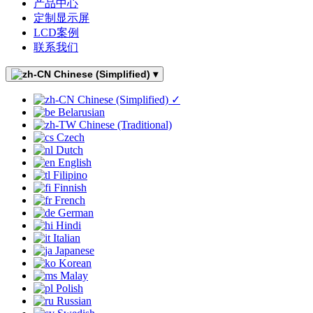
产品中心
定制显示屏
LCD案例
联系我们
Chinese (Simplified)
▾
Chinese (Simplified)
✓
Belarusian
Chinese (Traditional)
Czech
Dutch
English
Filipino
Finnish
French
German
Hindi
Italian
Japanese
Korean
Malay
Polish
Russian