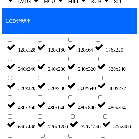
LVDS
MCU
MIPI
RGB
SPI
LCD分辨率
128x128
128x160
128x64
176x220
240x240
240x280
240x320
320x240
320x320
320x480
360×640
480x272
480x360
480x640
480x800
480x854
640x480
720x1280
720x1440
800×480