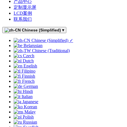
产品中心
定制显示屏
LCD案例
联系我们
Chinese (Simplified)
▾
Chinese (Simplified)
✓
Belarusian
Chinese (Traditional)
Czech
Dutch
English
Filipino
Finnish
French
German
Hindi
Italian
Japanese
Korean
Malay
Polish
Russian