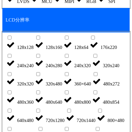
LVDS
MCU
MIPI
RGB
SPI
LCD分辨率
128x128
128x160
128x64
176x220
240x240
240x280
240x320
320x240
320x320
320x480
360×640
480x272
480x360
480x640
480x800
480x854
640x480
720x1280
720x1440
800×480