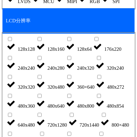
LVDS
MCU
MIPI
RGB
SPI
LCD分辨率
128x128
128x160
128x64
176x220
240x240
240x280
240x320
320x240
320x320
320x480
360×640
480x272
480x360
480x640
480x800
480x854
640x480
720x1280
720x1440
800×480