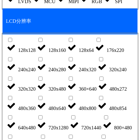
LVDS
MCU
MIPI
RGB
SPI
LCD分辨率
128x128
128x160
128x64
176x220
240x240
240x280
240x320
320x240
320x320
320x480
360×640
480x272
480x360
480x640
480x800
480x854
640x480
720x1280
720x1440
800×480