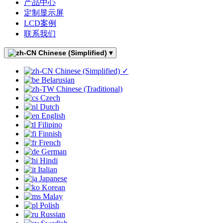
产品中心
定制显示屏
LCD案例
联系我们
Chinese (Simplified)
▾
Chinese (Simplified)
✓
Belarusian
Chinese (Traditional)
Czech
Dutch
English
Filipino
Finnish
French
German
Hindi
Italian
Japanese
Korean
Malay
Polish
Russian