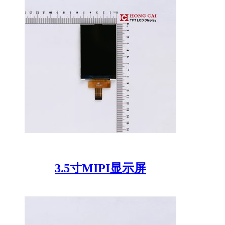
3.5寸MIPI显示屏