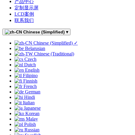
产品中心
定制显示屏
LCD案例
联系我们
Chinese (Simplified)
▾
Chinese (Simplified)
✓
Belarusian
Chinese (Traditional)
Czech
Dutch
English
Filipino
Finnish
French
German
Hindi
Italian
Japanese
Korean
Malay
Polish
Russian