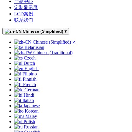
产品中心
定制显示屏
LCD案例
联系我们
Chinese (Simplified)
▾
Chinese (Simplified)
✓
Belarusian
Chinese (Traditional)
Czech
Dutch
English
Filipino
Finnish
French
German
Hindi
Italian
Japanese
Korean
Malay
Polish
Russian