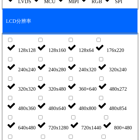
LVDS
MCU
MIPI
RGB
SPI
LCD分辨率
128x128
128x160
128x64
176x220
240x240
240x280
240x320
320x240
320x320
320x480
360×640
480x272
480x360
480x640
480x800
480x854
640x480
720x1280
720x1440
800×480