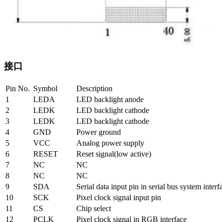
接口
Pin No.
Symbol
Description
1
LEDA
LED backlight anode
2
LEDK
LED backlight cathode
3
LEDK
LED backlight cathode
4
GND
Power ground
5
VCC
Analog power supply
6
RESET
Reset signal(low active)
7
NC
NC
8
NC
NC
9
SDA
Serial data input pin in serial bus system interf
10
SCK
Pixel clock signal input pin
11
CS
Chip select
12
PCLK
Pixel clock signal in RGB interface