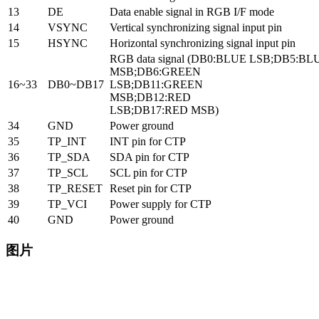
13
DE
Data enable signal in RGB I/F mode
14
VSYNC
Vertical synchronizing signal input pin
15
HSYNC
Horizontal synchronizing signal input pin
RGB data signal (DB0:BLUE LSB;DB5:BL
MSB;DB6:GREEN
16~33
DB0~DB17
LSB;DB11:GREEN
MSB;DB12:RED
LSB;DB17:RED MSB)
34
GND
Power ground
35
TP_INT
INT pin for CTP
36
TP_SDA
SDA pin for CTP
37
TP_SCL
SCL pin for CTP
38
TP_RESET
Reset pin for CTP
39
TP_VCI
Power supply for CTP
40
GND
Power ground
图片