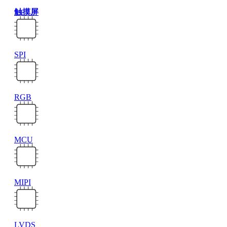
触摸屏
SPI
RGB
MCU
MIPI
LVDS