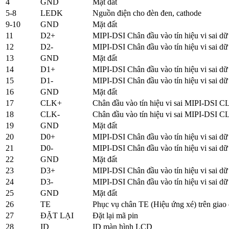
4
GND
Mặt đất
5-8
LEDK
Nguồn điện cho đèn đen, cathode
9-10
GND
Mặt đất
11
D2+
MIPI-DSI Chân đầu vào tín hiệu vi sai dữ 
12
D2-
MIPI-DSI Chân đầu vào tín hiệu vi sai dữ 
13
GND
Mặt đất
14
D1+
MIPI-DSI Chân đầu vào tín hiệu vi sai dữ 
15
D1-
MIPI-DSI Chân đầu vào tín hiệu vi sai dữ 
16
GND
Mặt đất
17
CLK+
Chân đầu vào tín hiệu vi sai MIPI-DSI
18
CLK-
Chân đầu vào tín hiệu vi sai MIPI-DSI
19
GND
Mặt đất
20
D0+
MIPI-DSI Chân đầu vào tín hiệu vi sai dữ 
21
D0-
MIPI-DSI Chân đầu vào tín hiệu vi sai dữ 
22
GND
Mặt đất
23
D3+
MIPI-DSI Chân đầu vào tín hiệu vi sai dữ 
24
D3-
MIPI-DSI Chân đầu vào tín hiệu vi sai dữ 
25
GND
Mặt đất
26
TE
Phục vụ chân TE (Hiệu ứng xé) trên gia
27
ĐẶT LẠI
Đặt lại mã pin
28
ID
ID màn hình LCD