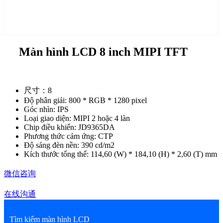
Màn hình LCD 8 inch MIPI TFT
尺寸：8
Độ phân giải: 800 * RGB * 1280 pixel
Góc nhìn: IPS
Loại giao diện: MIPI 2 hoặc 4 làn
Chip điều khiển: JD9365DA
Phương thức cảm ứng: CTP
Độ sáng đèn nền: 390 cd/m2
Kích thước tổng thể: 114,60 (W) * 184,10 (H) * 2,60 (T) mm
微信咨询
在线沟通
Tìm kiếm màn hình LCD