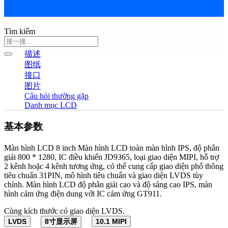
Tìm kiếm
描述
图纸
接口
图片
Câu hỏi thường gặp
Danh mục LCD
基本参数
Màn hình LCD 8 inch Màn hình LCD toàn màn hình IPS, độ phân
giải 800 * 1280, IC điều khiển JD9365, loại giao diện MIPI, hỗ trợ
2 kênh hoặc 4 kênh tương ứng, có thể cung cấp giao diện phổ thông
tiêu chuẩn 31PIN, mô hình tiêu chuẩn và giao diện LVDS tùy
chỉnh. Màn hình LCD độ phân giải cao và độ sáng cao IPS, màn
hình cảm ứng điện dung với IC cảm ứng GT911.
Cùng kích thước có giao diện LVDS.
LVDS
8寸显示屏
10.1 MIPI