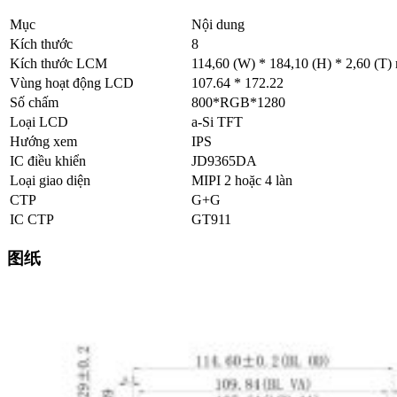
Mục
Nội dung
Kích thước
8
Kích thước LCM
114,60 (W) * 184,10 (H) * 2,60 (T
Vùng hoạt động LCD
107.64 * 172.22
Số chấm
800*RGB*1280
Loại LCD
a-Si TFT
Hướng xem
IPS
IC điều khiển
JD9365DA
Loại giao diện
MIPI 2 hoặc 4 làn
CTP
G+G
IC CTP
GT911
图纸