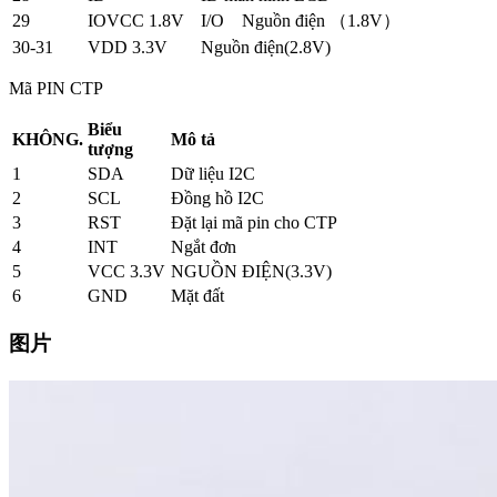
29
IOVCC 1.8V
I/O Nguồn điện （1.8V）
30-31
VDD 3.3V
Nguồn điện(2.8V)
Mã PIN CTP
Biểu
KHÔNG.
Mô tả
tượng
1
SDA
Dữ liệu I2C
2
SCL
Đồng hồ I2C
3
RST
Đặt lại mã pin cho CTP
4
INT
Ngắt đơn
5
VCC 3.3V
NGUỒN ĐIỆN(3.3V)
6
GND
Mặt đất
图片