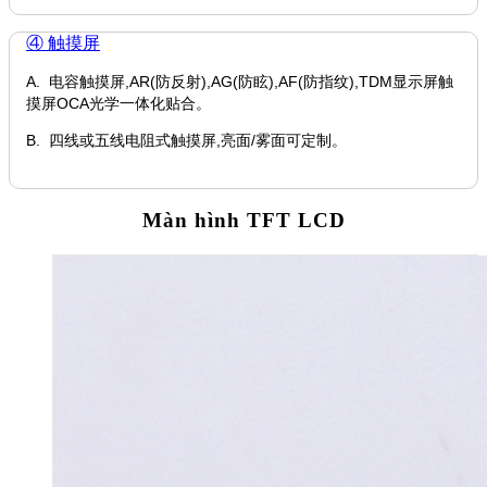
④ 触摸屏
A. 电容触摸屏,AR(防反射),AG(防眩),AF(防指纹),TDM显示屏触
摸屏OCA光学一体化贴合。
B. 四线或五线电阻式触摸屏,亮面/雾面可定制。
Màn hình TFT LCD