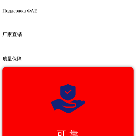
Поддержка ФАЕ
厂家直销
质量保障
可 靠