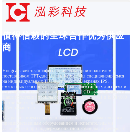
值得信赖的全球合作优秀供应
商
Hongcai является профессиональным производителем и
поставщиком TFT-дисплеев в Китае. Мы специализируемся
на индивидуальных TFT-дисплеях, ЖК-экранах IPS,
емкостных сенсорных экранах, трансфлективных дисплеях и
жидкокристаллических дисплеях TFT LCD высокой яркости.
Наша продукция прошла сертификацию ISO9001 и ISO14000
и отличается превосходным качеством и высокой
себестоимостью.
Мы располагаем современным полностью автоматическим
производственным оборудованием и испытательными
установками при поддержке опытной команды инженеров и