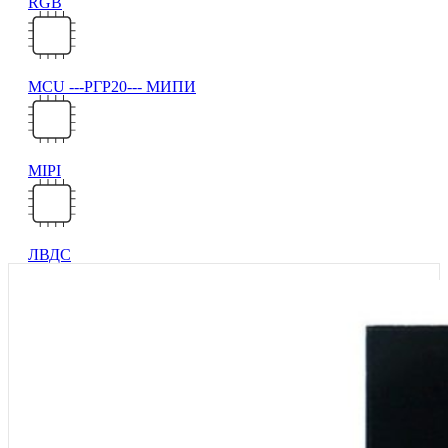
RGB
MCU ---РГР20--- МИПИ
MIPI
ЛВДС