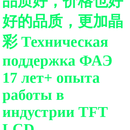
品质好，价格也好
好的品质，更加晶
彩
Техническая
поддержка ФАЭ
17 лет+ опыта
работы в
индустрии TFT
LCD