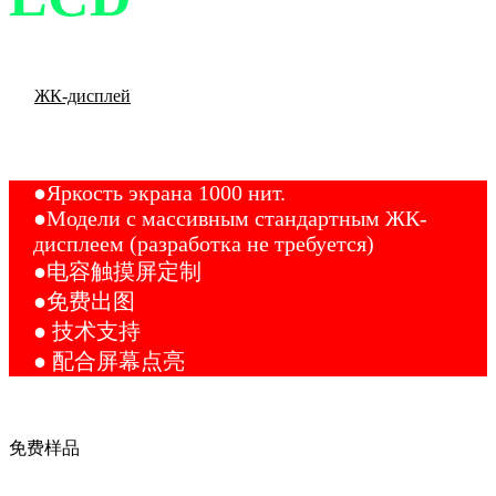
ЖК-дисплей
Производитель ЖК-дисплея
●Яркость экрана 1000 нит.
●Модели с массивным стандартным ЖК-
дисплеем (разработка не требуется)
●电容触摸屏定制
●免费出图
● 技术支持
● 配合屏幕点亮
免费样品