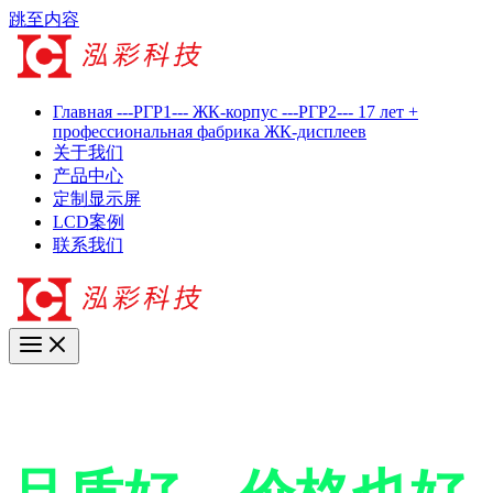
跳至内容
Главная ---РГР1--- ЖК-корпус ---РГР2--- 17 лет +
профессиональная фабрика ЖК-дисплеев
关于我们
产品中心
定制显示屏
LCD案例
联系我们
17年+专业LCD工厂