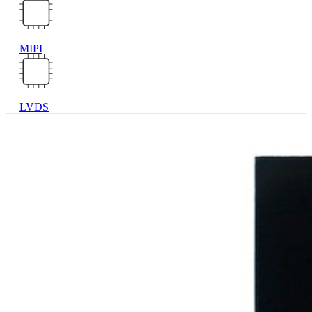
MIPI
LVDS