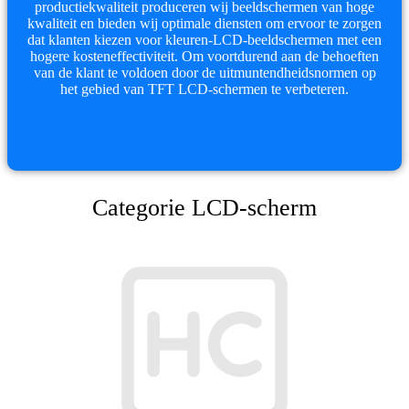
productiekwaliteit produceren wij beeldschermen van hoge
kwaliteit en bieden wij optimale diensten om ervoor te zorgen
dat klanten kiezen voor kleuren-LCD-beeldschermen met een
hogere kosteneffectiviteit. Om voortdurend aan de behoeften
van de klant te voldoen door de uitmuntendheidsnormen op
het gebied van TFT LCD-schermen te verbeteren.
Categorie LCD-scherm