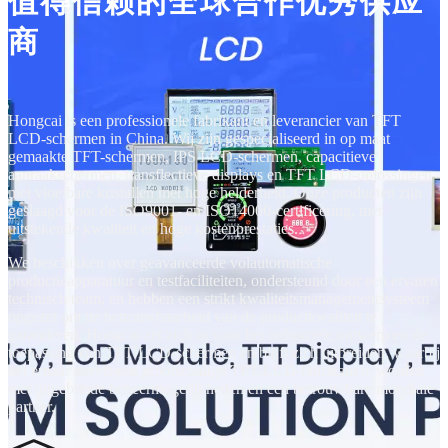
值得信赖的全球合作优秀供应
商
Hongcai is een professionele fabrikant en leverancier van TFT
LCD-schermen in China. Wij zijn gespecialiseerd in op maat
gemaakte TFT-schermen, IPS LCD-schermen, capacitieve
aanraakschermen, transflectieve displays en TFT LCD-oplossingen
met vloeibare kristallen met hoge helderheid. Onze producten zijn
geslaagd voor de ISO9001- en ISO14000-certificering, met
uitstekende kwaliteit en hoge kostenprestaties.
We beschikken over geavanceerde volautomatische
productieapparatuur en testfaciliteiten, ondersteund door een ervaren
technisch team, en hebben een strikt kwaliteitsmanagementsysteem
opgezet om de betrouwbaarheid van de productkwaliteit te
garanderen. Hongcai zet zich in voor het industriële ontwerp en de
toepassing van TFT LCD-schermen en blijft zich uitbreiden, waarbij
het ernaar streeft een grootschalige TFT LCD-fabrikant te worden
met uitgebreide beheermogelijkheden en een betrouwbare mondiale
partner.