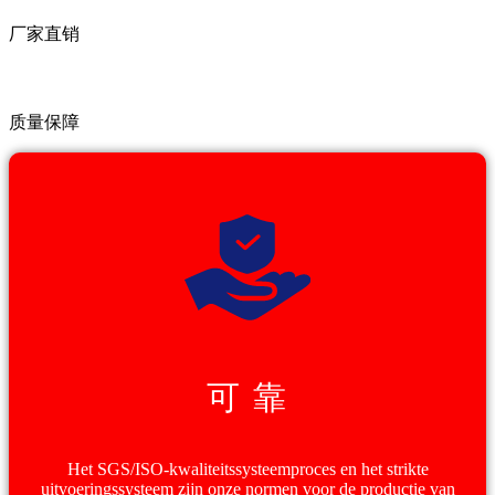
厂家直销
质量保障
可 靠
Het SGS/ISO-kwaliteitssysteemproces en het strikte
uitvoeringssysteem zijn onze normen voor de productie van