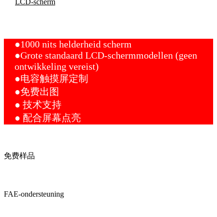
LCD-scherm
Fabrikant van LCD-schermen
●1000 nits helderheid scherm
●Grote standaard LCD-schermmodellen (geen
ontwikkeling vereist)
●电容触摸屏定制
●免费出图
● 技术支持
● 配合屏幕点亮
免费样品
FAE-ondersteuning