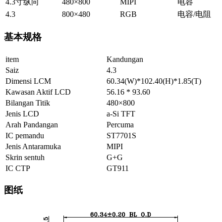
4.3寸纵向
480×800
MIPI
电容
4.3
800×480
RGB
电容/电阻
基本规格
item
Kandungan
Saiz
4.3
Dimensi LCM
60.34(W)*102.40(H)*1.85(T)
Kawasan Aktif LCD
56.16 * 93.60
Bilangan Titik
480×800
Jenis LCD
a-Si TFT
Arah Pandangan
Percuma
IC pemandu
ST7701S
Jenis Antaramuka
MIPI
Skrin sentuh
G+G
IC CTP
GT911
图纸