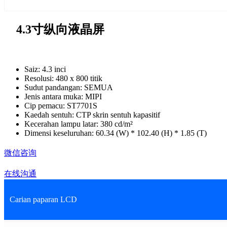
4.3寸纵向液晶屏
Saiz: 4.3 inci
Resolusi: 480 x 800 titik
Sudut pandangan: SEMUA
Jenis antara muka: MIPI
Cip pemacu: ST7701S
Kaedah sentuh: CTP skrin sentuh kapasitif
Kecerahan lampu latar: 380 cd/m²
Dimensi keseluruhan: 60.34 (W) * 102.40 (H) * 1.85 (T)
微信咨询
在线沟通
Carian paparan LCD