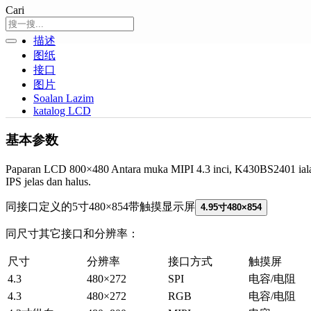
Cari
描述
图纸
接口
图片
Soalan Lazim
katalog LCD
基本参数
Paparan LCD 800×480 Antara muka MIPI 4.3 inci, K430BS2401 ialah 
IPS jelas dan halus.
同接口定义的5寸480×854带触摸显示屏
4.95寸480×854
同尺寸其它接口和分辨率：
尺寸
分辨率
接口方式
触摸屏
4.3
480×272
SPI
电容/电阻
4.3
480×272
RGB
电容/电阻