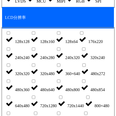
LVDS
MCU
MIPI
RGB
SPI
LCD分辨率
128x128
128x160
128x64
176x220
240x240
240x280
240x320
320x240
320x320
320x480
360×640
480x272
480x360
480x640
480x800
480x854
640x480
720x1280
720x1440
800×480