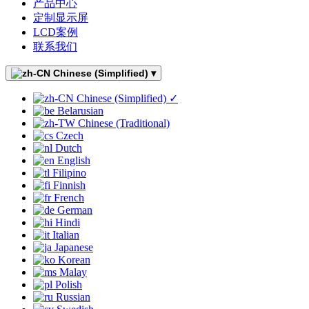
产品中心
定制显示屏
LCD案例
联系我们
Chinese (Simplified)
▾
Chinese (Simplified)
✓
Belarusian
Chinese (Traditional)
Czech
Dutch
English
Filipino
Finnish
French
German
Hindi
Italian
Japanese
Korean
Malay
Polish
Russian