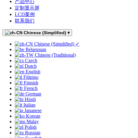
产品中心
定制显示屏
LCD案例
联系我们
Chinese (Simplified)
▾
Chinese (Simplified)
✓
Belarusian
Chinese (Traditional)
Czech
Dutch
English
Filipino
Finnish
French
German
Hindi
Italian
Japanese
Korean
Malay
Polish
Russian