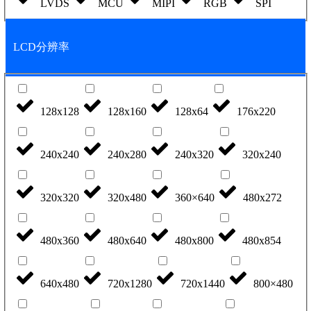
LVDS
MCU
MIPI
RGB
SPI
LCD分辨率
128x128
128x160
128x64
176x220
240x240
240x280
240x320
320x240
320x320
320x480
360×640
480x272
480x360
480x640
480x800
480x854
640x480
720x1280
720x1440
800×480