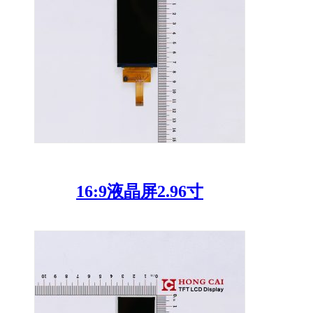
16:9液晶屏2.96寸