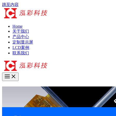
跳至内容
Home
关于我们
产品中心
定制显示屏
LCD案例
联系我们