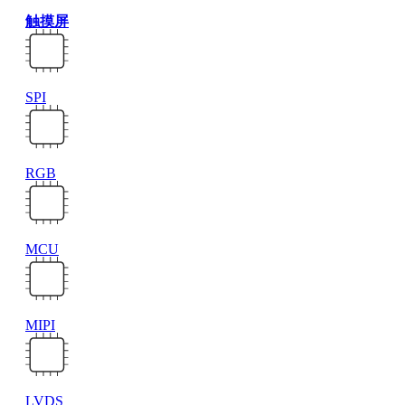
触摸屏
SPI
RGB
MCU
MIPI
LVDS