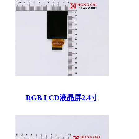
RGB LCD液晶屏2.4寸