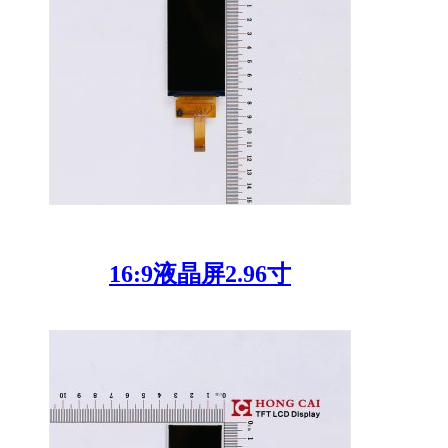
16:9液晶屏2.96寸