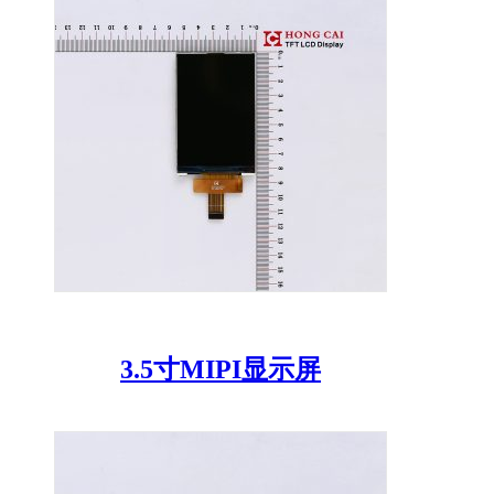
3.5寸MIPI显示屏