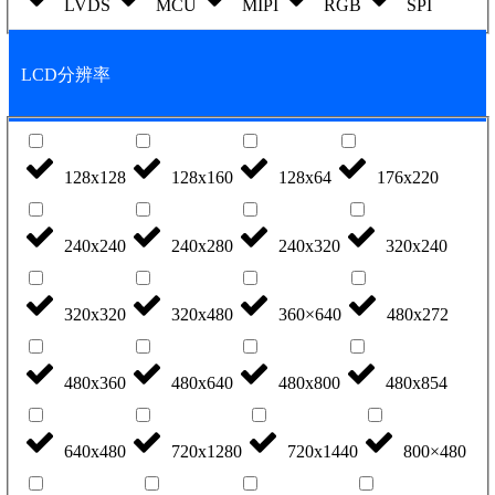
LVDS
MCU
MIPI
RGB
SPI
LCD分辨率
128x128
128x160
128x64
176x220
240x240
240x280
240x320
320x240
320x320
320x480
360×640
480x272
480x360
480x640
480x800
480x854
640x480
720x1280
720x1440
800×480