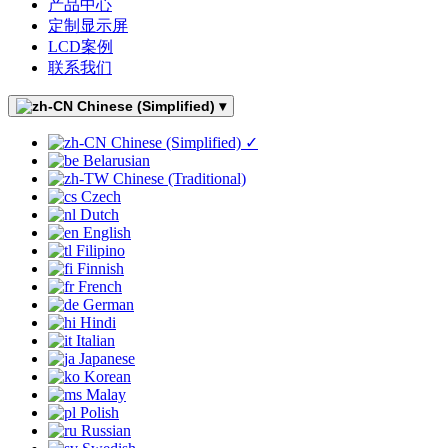
产品中心
定制显示屏
LCD案例
联系我们
Chinese (Simplified)
▾
Chinese (Simplified)
✓
Belarusian
Chinese (Traditional)
Czech
Dutch
English
Filipino
Finnish
French
German
Hindi
Italian
Japanese
Korean
Malay
Polish
Russian