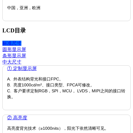
中国，亚洲，欧洲
LCD目录
标准尺寸
圆形显示屏
条形显示屏
中大尺寸
① 定制显示屏
A. 外表结构背光和接口FPC。
B. 亮度1000cd/m²、接口类型、FPCA可修改。
C. 客户要求定制RGB，SPI，MCU， LVDS，MIPI之间的接口转
换。
② 高亮度
高亮度背光技术（≥1000nits），阳光下依然清晰可见。