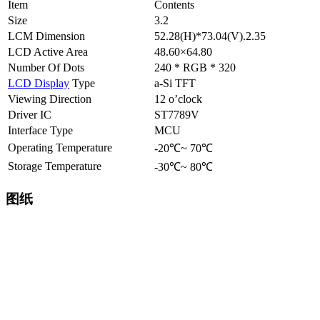
Item
Contents
Size
3.2
LCM Dimension
52.28(H)*73.04(V).2.35
LCD Active Area
48.60×64.80
Number Of Dots
240 * RGB * 320
LCD Display
Type
a-Si TFT
Viewing Direction
12 o’clock
Driver IC
ST7789V
Interface Type
MCU
Operating Temperature
-20℃~ 70℃
Storage Temperature
-30℃~ 80℃
图纸