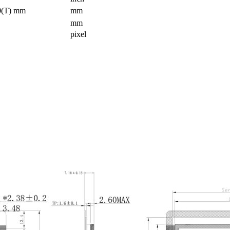
(T) mm
mm
mm
pixel