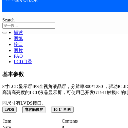
Search
描述
图纸
接口
图片
FAQ
LCD目录
基本参数
8寸LCD显示屏IPS全视角液晶屏，分辨率800*1280 ，驱动IC JD
高清高亮度的LCD液晶显示屏，可使用已开发GT911触摸IC
同尺寸有LVDS接口。
LVDS
电容触摸屏
10.1″ MIPI
Item
Contents
Size
8