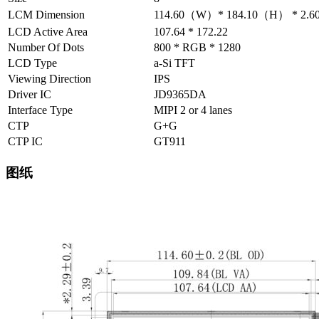
LCM Dimension
114.60（W）* 184.10（H） * 2.60
LCD Active Area
107.64 * 172.22
Number Of Dots
800 * RGB * 1280
LCD Type
a-Si TFT
Viewing Direction
IPS
Driver IC
JD9365DA
Interface Type
MIPI 2 or 4 lanes
CTP
G+G
CTP IC
GT911
图纸