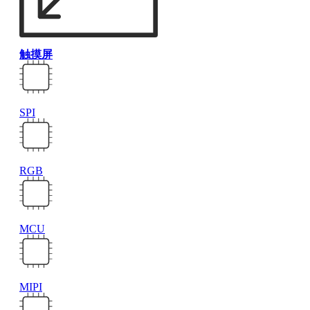
触摸屏
SPI
RGB
MCU
MIPI