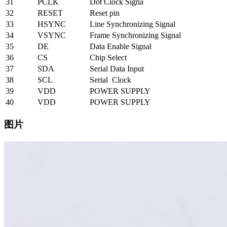
31
PCLK
Dot Clock Signa
32
RESET
Reset pin
33
HSYNC
Line Synchronizing Signal
34
VSYNC
Frame Synchronizing Signal
35
DE
Data Enable Signal
36
CS
Chip Select
37
SDA
Serial Data Input
38
SCL
Serial Clock
39
VDD
POWER SUPPLY
40
VDD
POWER SUPPLY
图片