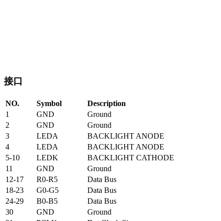
接口
NO.
Symbol
Description
1
GND
Ground
2
GND
Ground
3
LEDA
BACKLIGHT ANODE
4
LEDA
BACKLIGHT ANODE
5-10
LEDK
BACKLIGHT CATHODE
11
GND
Ground
12-17
R0-R5
Data Bus
18-23
G0-G5
Data Bus
24-29
B0-B5
Data Bus
30
GND
Ground