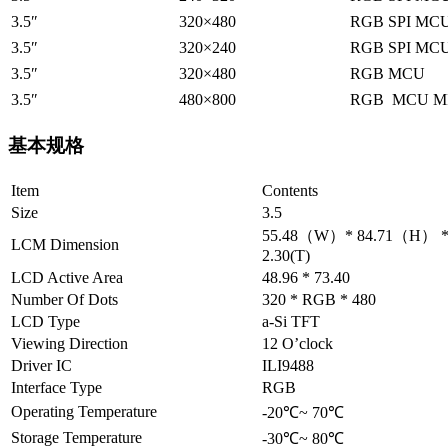
3.5″
320×480
RGB SPI MCU
3.5″
320×240
RGB SPI MC
3.5″
320×480
RGB MCU
3.5″
480×800
RGB MCU MI
基本规格
Item
Contents
Size
3.5
55.48（W）* 84.71（H） 
LCM Dimension
2.30(T)
LCD Active Area
48.96 * 73.40
Number Of Dots
320 * RGB * 480
LCD Type
a-Si TFT
Viewing Direction
12 O’clock
Driver IC
ILI9488
Interface Type
RGB
Operating Temperature
-20℃~ 70℃
Storage Temperature
-30℃~ 80℃