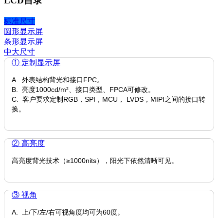
LCD目录
标准尺寸
圆形显示屏
条形显示屏
中大尺寸
① 定制显示屏
A. 外表结构背光和接口FPC。
B. 亮度1000cd/m²、接口类型、FPCA可修改。
C. 客户要求定制RGB，SPI，MCU， LVDS，MIPI之间的接口转
换。
② 高亮度
高亮度背光技术（≥1000nits），阳光下依然清晰可见。
③ 视角
A. 上/下/左/右可视角度均可为60度。